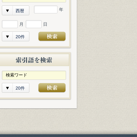
年
西暦
月
日
20件
20件