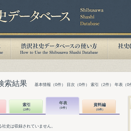
検索結果
基本情報（0件） 目次（0件） 索引（2件） 年表（0
年表
索引
資料編
（0件）
（2件）
（0件）
る社史は収録されていません。