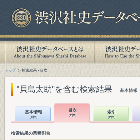
トップ
検索結果 - 目次
"貝島太助"を含む検索結果
基本情報（
目次
基本情報
索引
（2件）
（0件）
（2件）
検索結果の業種割合