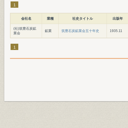
1
会社名
業種
社史タイトル
出版年
(社)筑豊石炭鉱
鉱業
筑豊石炭鉱業会五十年史
1935.11
業会
1