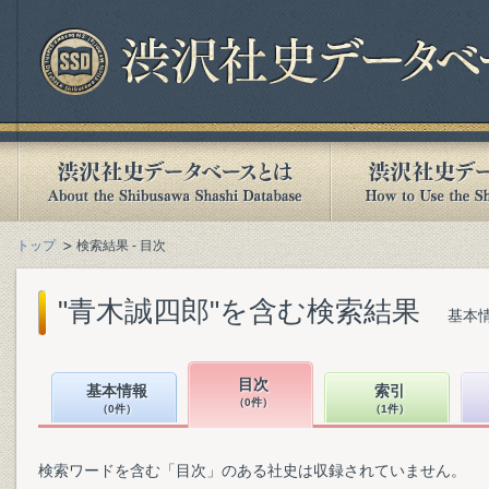
トップ
検索結果 - 目次
"青木誠四郎"を含む検索結果
基本情
目次
基本情報
索引
（0件）
（0件）
（1件）
検索ワードを含む「目次」のある社史は収録されていません。