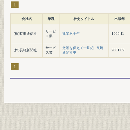
1
会社名
業種
社史タイトル
出版年
サービ
(株)時事通信社
建業弐十年
1965.11
ス業
サービ
激動を伝えて一世紀 : 長崎
(株)長崎新聞社
2001.09
ス業
新聞社史
1