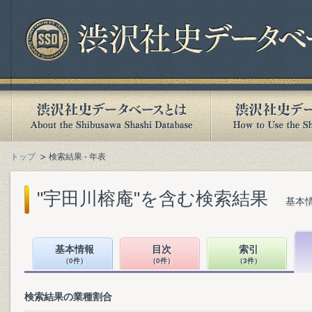
トップ
検索結果 - 年表
"宇田川榕庵"を含む検索結果
基本情
基本情報
目次
索引
（0件）
（0件）
（3件）
検索結果の業種割合