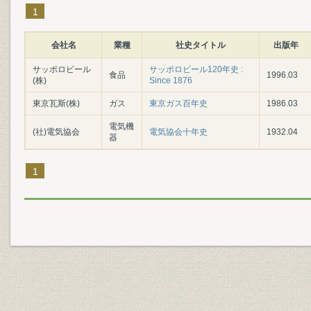
1
会社名
業種
社史タイトル
出版年
サッポロビール
サッポロビール120年史 :
食品
1996.03
(株)
Since 1876
東京瓦斯(株)
ガス
東京ガス百年史
1986.03
電気機
(社)電気協会
電気協会十年史
1932.04
器
1