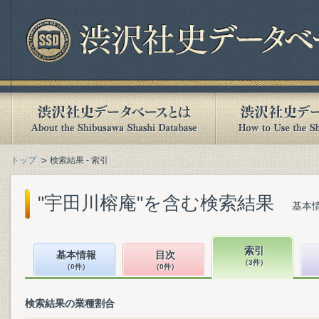
トップ
検索結果 - 索引
"宇田川榕庵"を含む検索結果
基本情
索引
基本情報
目次
（3件）
（0件）
（0件）
検索結果の業種割合