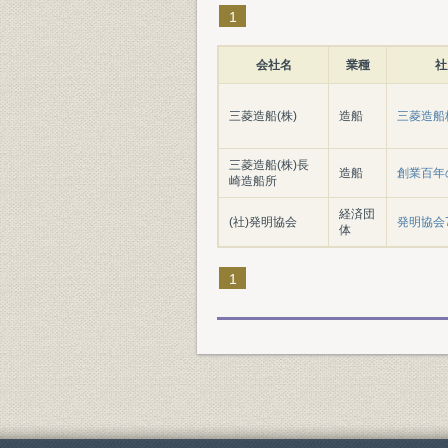
1
会社名
業種
社
三菱造船(株)
造船
三菱造船
三菱造船(株)長
造船
創業百年
崎造船所
経済団
(社)発明協会
発明協会
体
1