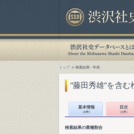
トップ
検索結果 - 年表
"藤田秀雄"を含む
基本情報
目次
（0件）
（1件）
検索結果の業種割合