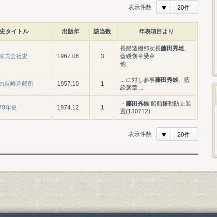
表示件数
20件
史タイトル
出版年
該当数
年表項目より
長船造機部次長
藤田秀雄
、
株式会社史
1967.06
3
藍綬褒章受章
他
... に対し参事
藤田秀雄
、藍
の長崎造船所
1957.10
1
綬褒章 ...
・
藤田秀雄
船舶振動防止装
70年史
1974.12
1
置(130712)
表示件数
20件