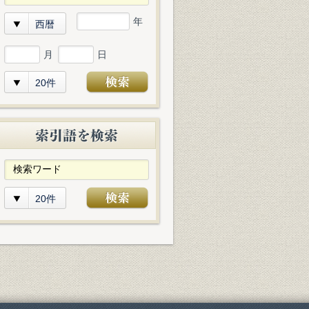
年
西暦
月
日
20件
20件