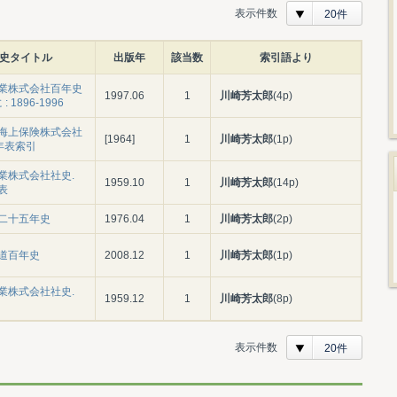
表示件数
20件
史タイトル
出版年
該当数
索引語より
業株式会社百年史
1997.06
1
川崎芳太郎
(4p)
: 1896-1996
海上保険株式会社
[1964]
1
川崎芳太郎
(1p)
 年表索引
業株式会社社史.
1959.10
1
川崎芳太郎
(14p)
表
二十五年史
1976.04
1
川崎芳太郎
(2p)
道百年史
2008.12
1
川崎芳太郎
(1p)
業株式会社社史.
1959.12
1
川崎芳太郎
(8p)
表示件数
20件