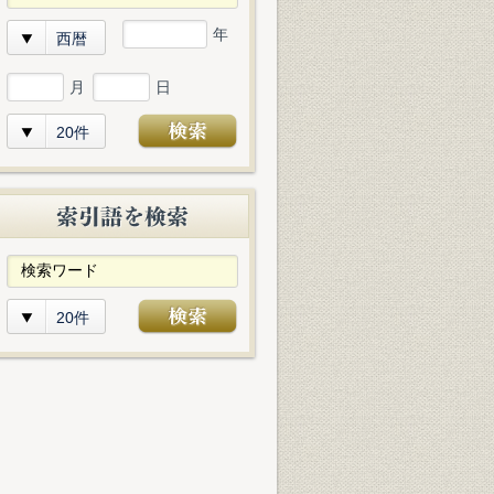
年
西暦
月
日
20件
20件