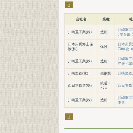
1
会社名
業種
社
川崎重工
川崎重工業(株)
造船
: 夢を形に 
日本火災海上保
日本火災
保険
険(株)
70年史.
川崎重工
川崎重工業(株)
造船
年表・諸
川崎製鉄(株)
鉄鋼業
川崎製鉄
鉄道・
西日本鉄道(株)
西日本鉄
バス
川崎重工
川崎重工業(株)
造船
本史
1