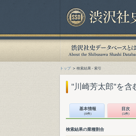
トップ
検索結果 - 索引
"川崎芳太郎"を
基本情報
目次
（0件）
（1件）
検索結果の業種割合