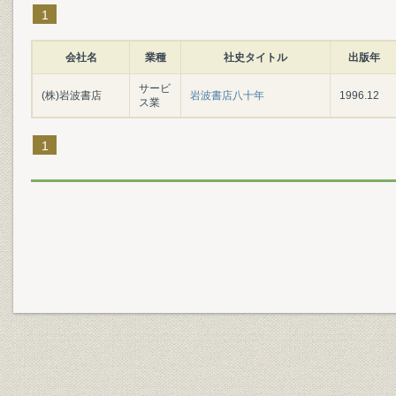
1
会社名
業種
社史タイトル
出版年
サービ
(株)岩波書店
岩波書店八十年
1996.12
ス業
1