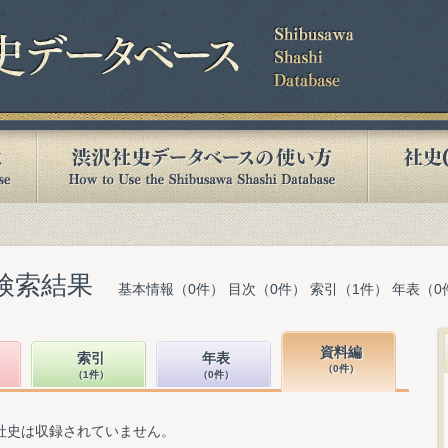
検索結果
基本情報（0件） 目次（0件） 索引（1件） 年表（0
資料編
索引
年表
（0件）
（1件）
（0件）
社史は収録されていません。