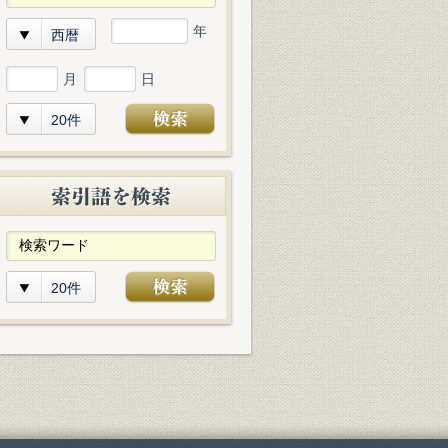
年
西暦
月
日
20件
20件