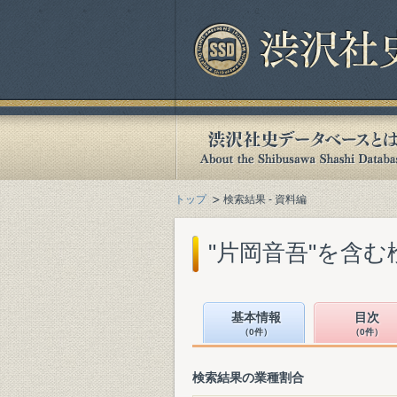
トップ
検索結果 - 資料編
"片岡音吾"を含む
基本情報
目次
（0件）
（0件）
検索結果の業種割合