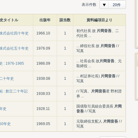
表示件数
20件
史タイトル
出版年
該当数
資料編項目より
初代社長 故
片岡音吾
、二
株式会社四十年史
1966.10
1
代社長 ...
... 締役社長 故
片岡音吾
/ /
株式会社五十年史
1976.09
1
写真
... 社長会長 故
片岡音吾
、元
: 1976-1985
1986.09
1
取締役 ...
... 村証券社長)
片岡音吾
/ /
二十年史
1938.08
1
写真
 : 創立二十年記
/ / 写真、
片岡音吾
君 野村證
1938.03
1
券 ...
国債取引員組合委員長
片岡
年史
1928.11
1
音吾
/ / 写真
元取締役支配人
片岡音吾
/ /
50年史
1969.05
1
写真