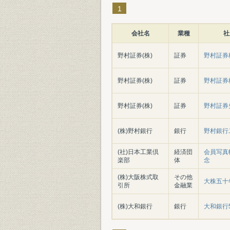
1
会社名
業種
社
野村証券(株)
証券
野村証券
野村証券(株)
証券
野村証券
野村証券(株)
証券
野村証券史 
(株)野村銀行
銀行
野村銀行
(社)日本工業倶
経済団
会員写真帖
楽部
体
念
(株)大阪株式取
その他
大株五十
引所
金融業
(株)大和銀行
銀行
大和銀行