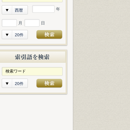
年
西暦
月
日
20件
20件