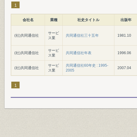
1
会社名
業種
社史タイトル
出版年
サービ
(社)共同通信社
共同通信社三十五年
1981.10
ス業
サービ
(社)共同通信社
共同通信社年表
1996.06
ス業
サービ
共同通信社60年史 : 1995-
(社)共同通信社
2007.04
ス業
2005
1