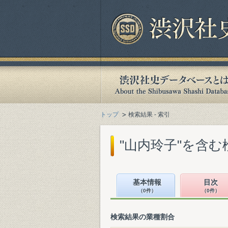
トップ
検索結果 - 索引
"山内玲子"を含む
基本情報
目次
（0件）
（0件）
検索結果の業種割合