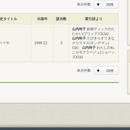
表示件数
20件
史タイトル
出版年
該当数
索引語より
山内玲子
妖精ディックのた
たかい(ブリッグズ)(1p)、
山内玲子
とびきりすてきな
八十年
1996.12
3
クリスマス(キングマン)
(1p)、
山内玲子
わたしのね
こカモフラージュ(ジョーン
ズ)(1p)
表示件数
20件