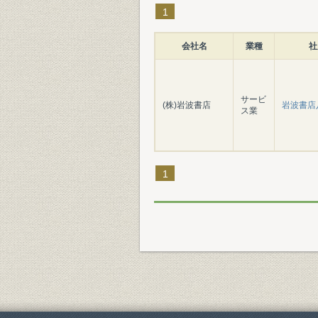
1
会社名
業種
社
サービ
(株)岩波書店
岩波書店
ス業
1