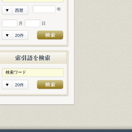
年
西暦
月
日
20件
20件